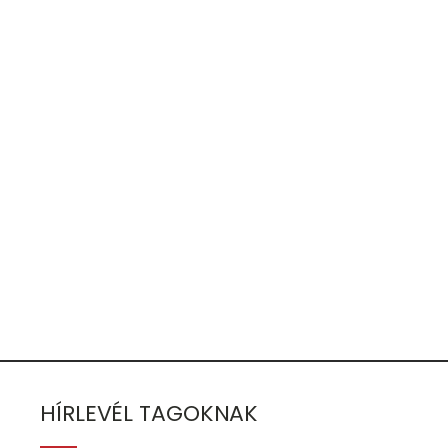
Jelszó
Maradjak bejelentkezve
Regisztráció
Elfelejtette jelszavát?
HÍRLEVÉL TAGOKNAK