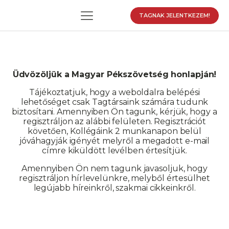
TAGNAK JELENTKEZEM!
Üdvözöljük a Magyar Pékszövetség honlapján!
enu
enu
Tájékoztatjuk, hogy a weboldalra belépési
lehetőséget csak Tagtársaink számára tudunk
enu
biztosítani. Amennyiben Ön tagunk, kérjük, hogy a
regisztráljon az alábbi felületen. Regisztrációt
követően, Kollégáink 2 munkanapon belül
jóváhagyják igényét melyről a megadott e-mail
címre kiküldött levélben értesítjük.
enu
Amennyiben Ön nem tagunk javasoljuk, hogy
regisztráljon hírlevelünkre, melyből értesülhet
legújabb híreinkről, szakmai cikkeinkről.
Felhasználónév vagy E-mail cím