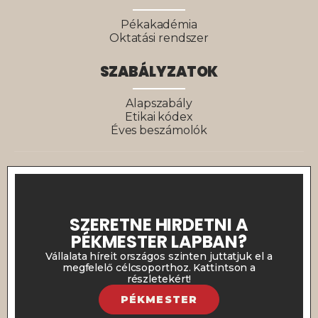
Pékakadémia
Oktatási rendszer
SZABÁLYZATOK
Alapszabály
Etikai kódex
Éves beszámolók
SZERETNE HIRDETNI A
PÉKMESTER LAPBAN?
Vállalata híreit országos szinten juttatjuk el a
megfelelő célcsoporthoz. Kattintson a
részletekért!
PÉKMESTER