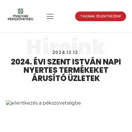
TAGNAK JELENTKEZEM!
Híreink
2024.12.12.
2024. ÉVI SZENT ISTVÁN NAPI
NYERTES TERMÉKEKET
enu
ÁRUSÍTÓ ÜZLETEK
enu
enu
enu