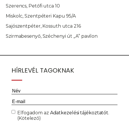
Szerencs, Petőfi utca 10
Miskolc, Szentpéteri Kapu 95/A
Sajószentpéter, Kossuth utca 216
Szirmabesenyő, Széchenyi út „A” pavilon
HÍRLEVÉL TAGOKNAK
Név
(Kötelező)
Email
(Kötelező)
Consent
(Kötelező)
Elfogadom az
Adatkezelési tájékoztatót
.
(Kötelező)