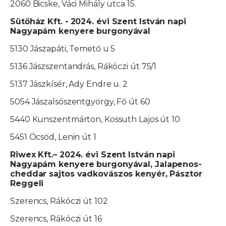
2060 Bicske, Váci Mihály utca 15.
Sütőház Kft. -
2024. évi Szent István napi
Nagyapám kenyere burgonyával
5130 Jászapáti, Temető u 5
5136 Jászszentandrás, Rákóczi út 75/1
5137 Jászkísér, Ady Endre u. 2
5054 Jászalsószentgyörgy, Fő út 60
5440 Kunszentmárton, Kossuth Lajos út 10
5451 Öcsöd, Lenin út 1
Riwex Kft.– 2024. évi Szent István napi
Nagyapám kenyere burgonyával, Jalapenos-
cheddar sajtos vadkovászos kenyér, Pásztor
Reggeli
Szerencs, Rákóczi út 102
Szerencs, Rákóczi út 16