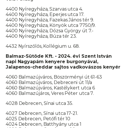
4400 Nyíregyháza, Szarvas utca 4.
4400 Nyíregyháza, Eperjes utca 17.
4400 Nyíregyháza, Fazekas János tér 9.
4400 Nyíregyháza, Könyök utca 7750/9.
4400 Nyíregyháza, Dózsa György út 7.-
4400 Nyíregyháza, Búza tér 23.
4432 Nyírszőlős, Kollégium u. 68.
Balmaz-Sütöde Kft. -
2024. évi Szent István
napi Nagyapám kenyere burgonyával,
Jalapenos-cheddar sajtos vadkovászos kenyér
4060 Balmazújváros, Böszörményi út 61-63
4060 Balmazújváros, Debreceni út 11/a
4060 Balmazújváros, Kastélykert utca 6
4060 Balmazújáros, Veres Péter utca 7.
4028 Debrecen, Sínai utca 35.
4027 Debrecen, Sínai utca 17-21.
4025 Debrecen, Petőfi tér 10
4024 Debrecen, Batthyány utca 1