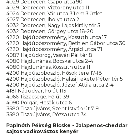
4029 Debrecen, Csapó utca 90
4029 Debrecen, Víztorony utca 11
4024 Debrecen, Vár utca 3 1.em.3.üzlet
4027 Debrecen, Ibolya utca 2
4032 Debrecen, Nagy Lajos király tér 5
4032 Debrecen, Görgey utca 18-20
4220 Hajdúböszörmény, Kossuth utca 17
4220 Hajdúböszörmény, Bethlen Gábor utca 30
4220 Hajdúböszörmény, Árpád utca 71
4087 Hajdúdorog, Vasvári Pál tér 8
4080 Hajdúnánás, Bocskai utca 2-4
4080 Hajdúnánás, Kossuth utca 11
4200 Hajdúszoboszló, Hősök tere 17-18
4200 Hajdúszoboszló, Halasi Fekete Péter tér 5
4200 Hajdúszoboszló, József Attila utca 2-4
4181 Nádudvar, Fő út 113
4066 Tiszacsege, Fő út 39
4090 Polgár, Hősök utca 6
3580 Tiszaújváros, Szent István út 7-9
3580 Tiszaújváros, Rózsa utca 34
Papinóth Pékség Bicske -
Jalapenos-cheddar
sajtos vadkovászos kenyér