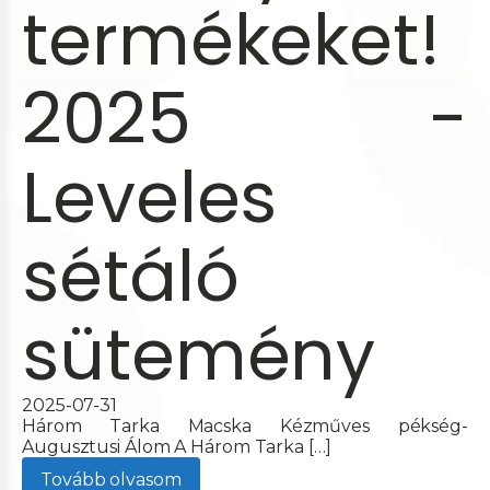
termékeket!
2025 -
Leveles
sétáló
sütemény
2025-07-31
Három Tarka Macska Kézműves pékség-
Augusztusi Álom A Három Tarka […]
Tovább olvasom