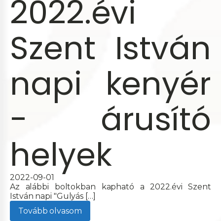
2022.évi
Szent István
napi kenyér
- árusító
helyek
2022-09-01
Az alábbi boltokban kapható a 2022.évi Szent
István napi "Gulyás […]
Tovább olvasom