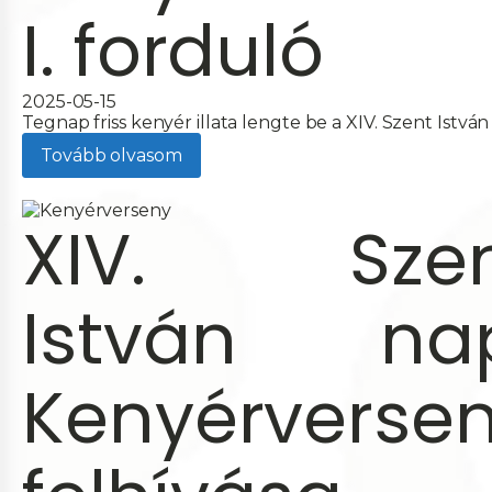
I. forduló
2025-05-15
Tegnap friss kenyér illata lengte be a XIV. Szent István 
Tovább olvasom
XIV. Szen
István na
Kenyérverse