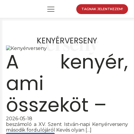
TAGNAK JELENTKEZEM!
Verseny
KENYÉRVERSENY
enu
A kenyér,
enu
enu
ami
enu
enu
összeköt –
2026-05-18
beszámoló a XV. Szent István-napi Kenyérverseny
második fordulójáról Kevés olyan […]