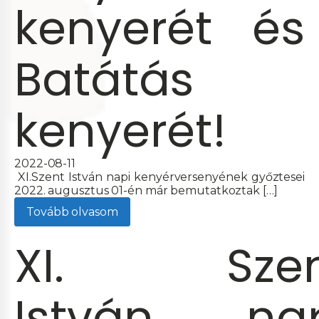
kenyerét és
Batátás
kenyerét!
2022-08-11
XI.Szent István napi kenyérversenyének győztesei
2022. augusztus 01-én már bemutatkoztak […]
Tovább olvasom
XI. Szen
István na