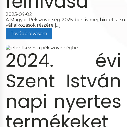
felhívása
2025-04-02
A Magyar Pékszövetség 2025-ben is meghirdeti a süt
vállalkozások részére […]
Tovább olvasom
2024. évi
Szent István
napi nyertes
termékeket