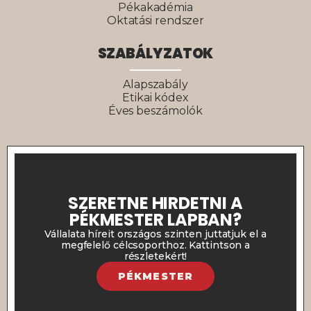
Pékakadémia
Oktatási rendszer
SZABÁLYZATOK
Alapszabály
Etikai kódex
Éves beszámolók
SZERETNE HIRDETNI A
PÉKMESTER LAPBAN?
Vállalata híreit országos szinten juttatjuk el a
megfelelő célcsoporthoz. Kattintson a
részletekért!
PÉKMESTER