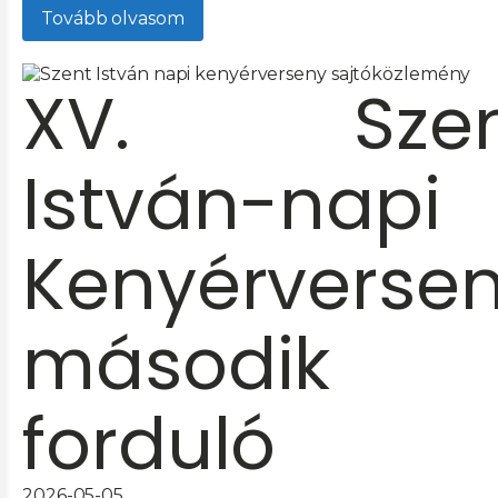
Tovább olvasom
XV. Szen
István-napi
Kenyérverse
második
forduló
2026-05-05