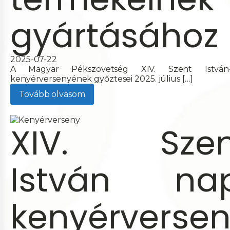
gyártásához
2025-07-22
A Magyar Pékszövetség XIV. Szent István-
kenyérversenyének győztesei 2025. július […]
Tovább olvasom
XIV. Szen
István nap
kenyérverse