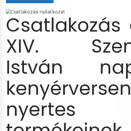
Csatlakozás
XIV. Szen
István nap
kenyérverse
nyertes
termékeinek