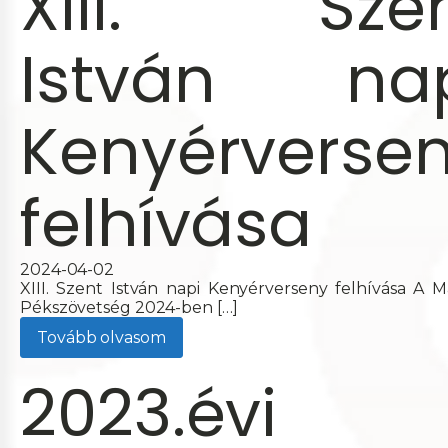
XIII. Sze
István na
Kenyérverse
felhívása
2024-04-02
XIII. Szent István napi Kenyérverseny felhívása A 
Pékszövetség 2024-ben […]
Tovább olvasom
2023.évi