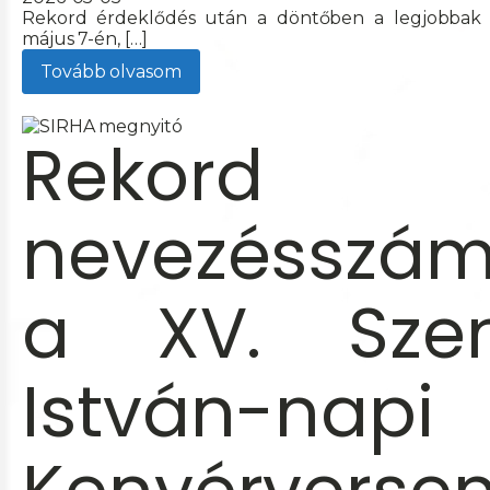
Rekord érdeklődés után a döntőben a legjobbak 
május 7-én, […]
Tovább olvasom
Rekord
nevezésszá
a XV. Sze
István-napi