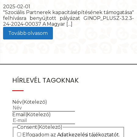
2025-02-01
"Szociális Partnerek kapacitásépítésének támogatása"
felhívásra benyújtott pályázat GINOP_PLUSZ-3.2.3-
24-2024-00037 A Magyar […]
Tovább olvasom
HÍRLEVÉL TAGOKNAK
Név
(Kötelező)
Email
(Kötelező)
Consent
(Kötelező)
Elfogadom az
Adatkezelési tájékoztatót
.