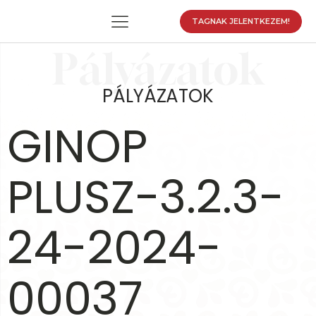
TAGNAK JELENTKEZEM!
Pályázatok
PÁLYÁZATOK
enu
GINOP
enu
enu
PLUSZ-3.2.3-
enu
24-2024-
00037