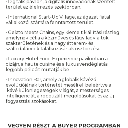
• Digitális pavilon, a digitális innovációnak szentelt
terület az élelmezési szektorban.
• International Start-Up Village, az ágazat fiatal
vállalkozói számára fenntartott terület.
• Gelato Meets Chains, egy kiemelt kiállítási részleg,
amelynek célja a kézműves és lágy fagylaltok
szakterületének és a nagy étterem- és
szállodaláncok találkozásának ösztönzése.
• Luxury Hotel Food Experience pavilonban a
dizájn, a haute cuisine és a luxus vendéglátás
legjobb példáit mutatják be
• Innovation Bar, amely a globális kávézó
evolúciójának történetét meséli el, beleértve a
kávé különlegességek világát, a mesterséges
intelligenciát, a robotizált megoldásokat és az új
fogyasztási szokásokat.
VEGYEN RÉSZT A BUYER PROGRAMBAN