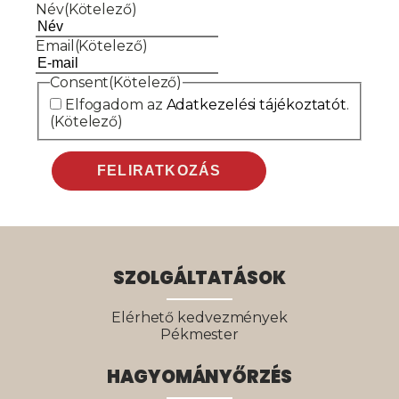
Név
(Kötelező)
Email
(Kötelező)
Consent
(Kötelező)
Elfogadom az
Adatkezelési tájékoztatót
.
(Kötelező)
SZOLGÁLTATÁSOK
Elérhető kedvezmények
Pékmester
HAGYOMÁNYŐRZÉS