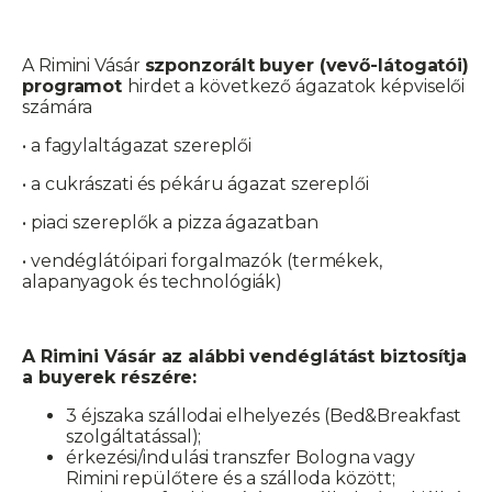
A Rimini Vásár
szponzorált buyer (vevő-látogatói)
programot
hirdet a következő ágazatok képviselői
számára
• a fagylaltágazat szereplői
• a cukrászati és pékáru ágazat szereplői
• piaci szereplők a pizza ágazatban
• vendéglátóipari forgalmazók (termékek,
alapanyagok és technológiák)
A Rimini Vásár az alábbi vendéglátást biztosítja
a buyerek részére:
3 éjszaka szállodai elhelyezés (Bed&Breakfast
szolgáltatással);
érkezési/indulási transzfer Bologna vagy
Rimini repülőtere és a szálloda között;