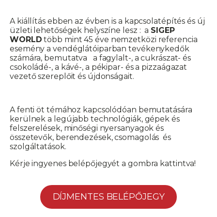
A kiállítás ebben az évben is a kapcsolatépítés és új
üzleti lehetőségek helyszíne lesz : a
SIGEP
WORLD
több mint 45 éve nemzetközi referencia
esemény a vendéglátóiparban tevékenykedők
számára, bemutatva a fagylalt-, a cukrászat- és
csokoládé-, a kávé-, a pékipar- és a pizzaágazat
vezető szereplőit és újdonságait.
A fenti öt témához kapcsolódóan bemutatására
kerülnek a legújabb technológiák, gépek és
felszerelések, minőségi nyersanyagok és
összetevők, berendezések, csomagolás és
szolgáltatások.
Kérje ingyenes belépőjegyét a gombra kattintva!
DÍJMENTES BELÉPŐJEGY