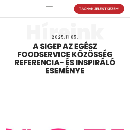
TAGNAK JELENTKEZEM!
Híreink
2025.11.05.
enu
A SIGEP AZ EGÉSZ
enu
FOODSERVICE KÖZÖSSÉG
REFERENCIA- ÉS INSPIRÁLÓ
enu
ESEMÉNYE
enu