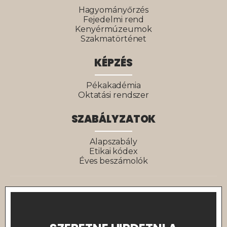
Hagyományőrzés
Fejedelmi rend
Kenyérmúzeumok
Szakmatörténet
KÉPZÉS
Pékakadémia
Oktatási rendszer
SZABÁLYZATOK
Alapszabály
Etikai kódex
Éves beszámolók