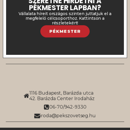
SZERETNE HIRDETNI A
PÉKMESTER LAPBAN?
Vállalata híreit országos szinten juttatjuk el a
megfelelő célcsoporthoz. Kattintson a
részletekért!
PÉKMESTER
1116 Budapest, Barázda utca
42. Barázda Center Irodaház
06-70/942-9330
iroda@pekszovetseg.hu