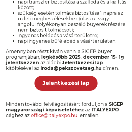
napi transzfer biztosítása a szálloda és a kiálltás
között;
szükség esetén tolmács biztosítása 1 napra az
üzleti megbeszélésekhez (olaszul vagy
angolul folyékonyan beszélő buyerek részére
nem biztosít tolmácsot);
ingyenes belépés a vásárterületre;
napi ingyenes büfé ebéd a vásárterületen.
Amennyiben részt kíván venni a SIGEP buyer
programjában,
legkésőbb 2025. december 15- ig
jelentkezzen
az alábbi
Jelentkezési lap
kitöltésével az
iroda@pekszovetseg.hu
címen.
Jelentkezési lap
Minden további felvilágosításért forduljon a
SIGEP
magyarországi képviseletéhez
az
ITALYEXPO
céghez az
office@italyexpo.hu
emailen.