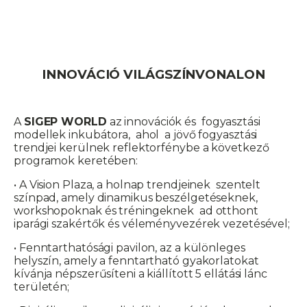
INNOVÁCIÓ VILÁGSZÍNVONALON
A
SIGEP WORLD
az innovációk és fogyasztási
modellek inkubátora, ahol a jövő fogyasztási
trendjei kerülnek reflektorfénybe a következő
programok keretében:
• A Vision Plaza, a holnap trendjeinek szentelt
színpad, amely dinamikus beszélgetéseknek,
workshopoknak és tréningeknek ad otthont
iparági szakértők és véleményvezérek vezetésével;
• Fenntarthatósági pavilon, az a különleges
helyszín, amely a fenntartható gyakorlatokat
kívánja népszerűsíteni a kiállított 5 ellátási lánc
területén;