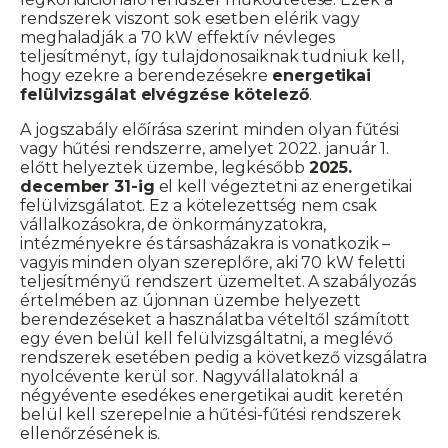
rendszerek viszont sok esetben elérik vagy
meghaladják a 70 kW effektív névleges
teljesítményt, így tulajdonosaiknak tudniuk kell,
hogy ezekre a berendezésekre
energetikai
felülvizsgálat elvégzése kötelező
.
A jogszabály előírása szerint minden olyan fűtési
vagy hűtési rendszerre, amelyet 2022. január 1.
előtt helyeztek üzembe, legkésőbb
2025.
december 31-ig
el kell végeztetni az energetikai
felülvizsgálatot. Ez a kötelezettség nem csak
vállalkozásokra, de önkormányzatokra,
intézményekre és társasházakra is vonatkozik –
vagyis minden olyan szereplőre, aki 70 kW feletti
teljesítményű rendszert üzemeltet. A szabályozás
értelmében az újonnan üzembe helyezett
berendezéseket a használatba vételtől számított
egy éven belül kell felülvizsgáltatni, a meglévő
rendszerek esetében pedig a következő vizsgálatra
nyolcévente kerül sor. Nagyvállalatoknál a
négyévente esedékes energetikai audit keretén
belül kell szerepelnie a hűtési-fűtési rendszerek
ellenőrzésének is.