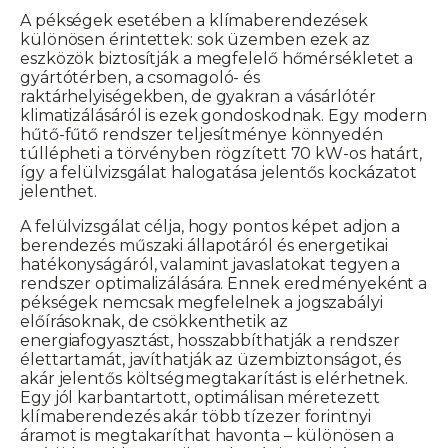
A pékségek esetében a klímaberendezések
különösen érintettek: sok üzemben ezek az
eszközök biztosítják a megfelelő hőmérsékletet a
gyártótérben, a csomagoló- és
raktárhelyiségekben, de gyakran a vásárlótér
klimatizálásáról is ezek gondoskodnak. Egy modern
hűtő-fűtő rendszer teljesítménye könnyedén
túllépheti a törvényben rögzített 70 kW-os határt,
így a felülvizsgálat halogatása jelentős kockázatot
jelenthet.
A felülvizsgálat célja, hogy pontos képet adjon a
berendezés műszaki állapotáról és energetikai
hatékonyságáról, valamint javaslatokat tegyen a
rendszer optimalizálására. Ennek eredményeként a
pékségek nemcsak megfelelnek a jogszabályi
előírásoknak, de csökkenthetik az
energiafogyasztást, hosszabbíthatják a rendszer
élettartamát, javíthatják az üzembiztonságot, és
akár jelentős költségmegtakarítást is elérhetnek.
Egy jól karbantartott, optimálisan méretezett
klímaberendezés akár több tízezer forintnyi
áramot is megtakaríthat havonta – különösen a