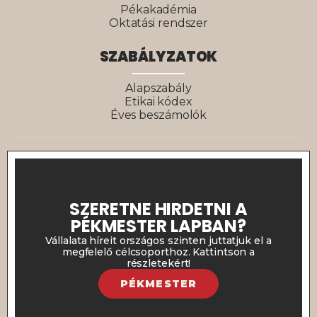
Pékakadémia
Oktatási rendszer
SZABÁLYZATOK
Alapszabály
Etikai kódex
Éves beszámolók
SZERETNE HIRDETNI A
PÉKMESTER LAPBAN?
Vállalata híreit országos szinten juttatjuk el a
megfelelő célcsoporthoz. Kattintson a
részletekért!
PÉKMESTER