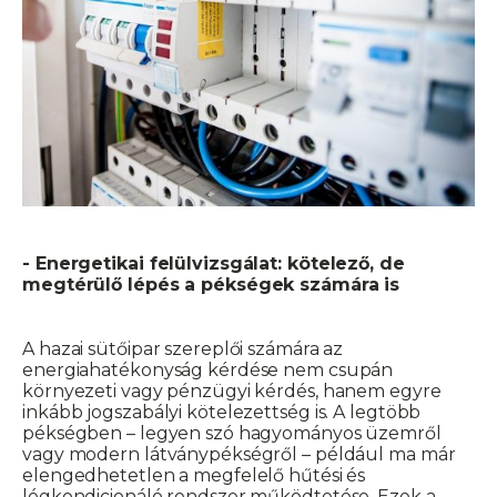
- Energetikai felülvizsgálat: kötelező, de
megtérülő lépés a pékségek számára is
A hazai sütőipar szereplői számára az
energiahatékonyság kérdése nem csupán
környezeti vagy pénzügyi kérdés, hanem egyre
inkább jogszabályi kötelezettség is. A legtöbb
pékségben – legyen szó hagyományos üzemről
vagy modern látványpékségről – például ma már
elengedhetetlen a megfelelő hűtési és
légkondicionáló rendszer működtetése. Ezek a