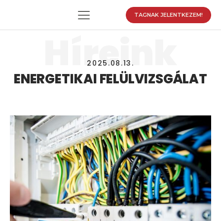
TAGNAK JELENTKEZEM!
Híreink
2025.08.13.
enu
ENERGETIKAI FELÜLVIZSGÁLAT
enu
enu
enu