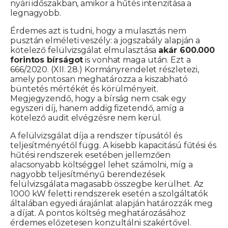
nyári időszakban, amikor a hűtés intenzitása a
legnagyobb.
Érdemes azt is tudni, hogy a mulasztás nem
pusztán elméleti veszély: a jogszabály alapján a
kötelező felülvizsgálat elmulasztása
akár 600.000
forintos bírságot
is vonhat maga után. Ezt a
666/2020. (XII. 28.) Kormányrendelet részletezi,
amely pontosan meghatározza a kiszabható
büntetés mértékét és körülményeit.
Megjegyzendő, hogy a bírság nem csak egy
egyszeri díj, hanem addig fizetendő, amíg a
kötelező audit elvégzésre nem kerül.
A felülvizsgálat díja a rendszer típusától és
teljesítményétől függ. A kisebb kapacitású fűtési és
hűtési rendszerek esetében jellemzően
alacsonyabb költséggel lehet számolni, míg a
nagyobb teljesítményű berendezések
felülvizsgálata magasabb összegbe kerülhet. Az
1000 kW feletti rendszerek esetén a szolgáltatók
általában egyedi árajánlat alapján határozzák meg
a díjat. A pontos költség meghatározásához
érdemes előzetesen konzultálni szakértővel.