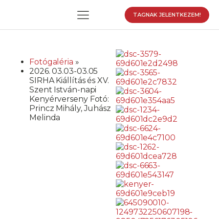
TAGNAK JELENTKEZEM!
Fotógaléria
»
2026. 03.03-03.05
enu
SIRHA Kiállítás és XV.
enu
Szent István-napi
Kenyérverseny Fotó:
enu
Princz Mihály, Juhász
Melinda
enu