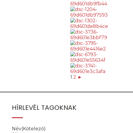
1
2
►
HÍRLEVÉL TAGOKNAK
Név
(Kötelező)