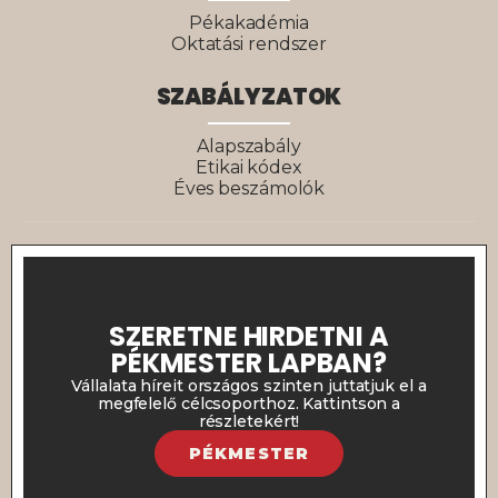
Pékakadémia
Oktatási rendszer
SZABÁLYZATOK
Alapszabály
Etikai kódex
Éves beszámolók
SZERETNE HIRDETNI A
PÉKMESTER LAPBAN?
Vállalata híreit országos szinten juttatjuk el a
megfelelő célcsoporthoz. Kattintson a
részletekért!
PÉKMESTER