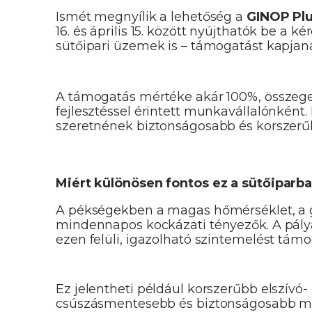
Ismét megnyílik a lehetőség a
GINOP Plu
16. és április 15. között nyújthatók be a 
sütőipari üzemek is – támogatást kapja
A támogatás mértéke akár 100%, összege m
fejlesztéssel érintett munkavállalónkén
szeretnének biztonságosabb és korszerű
Miért különösen fontos ez a sütőiparb
A pékségekben a magas hőmérséklet, a gőz
mindennapos kockázati tényezők. A pály
ezen felüli, igazolható szintemelést támo
Ez jelentheti például korszerűbb elszívó- 
csúszásmentesebb és biztonságosabb mu