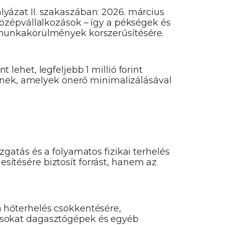
lyázat II. szakaszában: 2026. március
s középvállalkozások – így a pékségek és
munkakörülmények korszerűsítésére.
ehet, legfeljebb 1 millió forint
knek, amelyek önerő minimalizálásával
atás és a folyamatos fizikai terhelés
tésére biztosít forrást, hanem az
 a hőterhelés csökkentésére,
ásokat dagasztógépek és egyéb