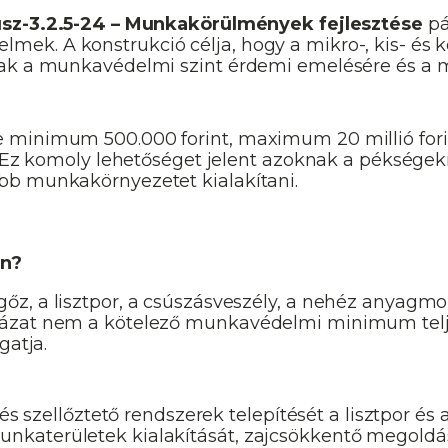
sz-3.2.5-24 – Munkakörülmények fejlesztése
pá
kérelmek. A konstrukció célja, hogy a mikro-, kis- é
nak a munkavédelmi szint érdemi emelésére és a 
inimum 500.000 forint, maximum 20 millió forint l
t. Ez komoly lehetőséget jelent azoknak a péksége
bb munkakörnyezetet kialakítani.
an?
, a lisztpor, a csúszásveszély, a nehéz anyagmozg
ázat nem a kötelező munkavédelmi minimum teljesí
gatja.
és szellőztető rendszerek telepítését a lisztpor és
nkaterületek kialakítását, zajcsökkentő megold