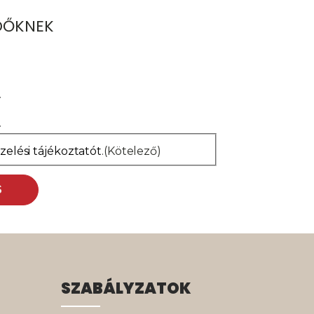
ŐDŐKNEK
elési tájékoztatót
.
(Kötelező)
SZABÁLYZATOK