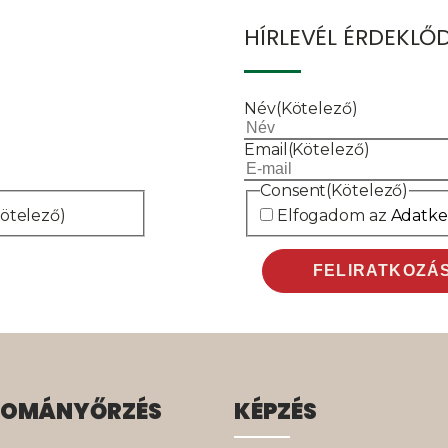
HÍRLEVÉL ÉRDEKL
Név
(Kötelező)
Email
(Kötelező)
Consent
(Kötelező)
Kötelező)
Elfogadom az
Adatkez
OMÁNYŐRZÉS
KÉPZÉS