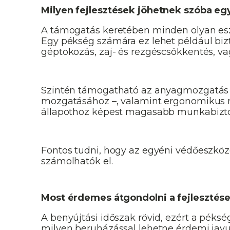
Milyen fejlesztések jöhetnek szóba e
A támogatás keretében minden olyan esz
Egy pékség számára ez lehet például biz
géptokozás, zaj- és rezgéscsökkentés, va
Szintén támogatható az anyagmozgatás 
mozgatásához –, valamint ergonomikus m
állapothoz képest magasabb munkabizton
Fontos tudni, hogy az egyéni védőeszköz
számolhatók el.
Most érdemes átgondolni a fejlesztés
A benyújtási időszak rövid, ezért a pék
milyen beruházással lehetne érdemi javul