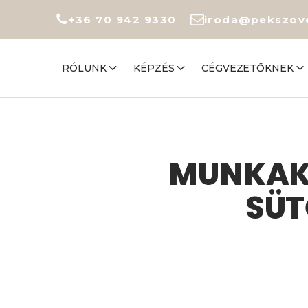
+36 70 942 9330
iroda@pekszov
RÓLUNK
KÉPZÉS
CÉGVEZETŐKNEK
MUNKAKÖ
SÜT