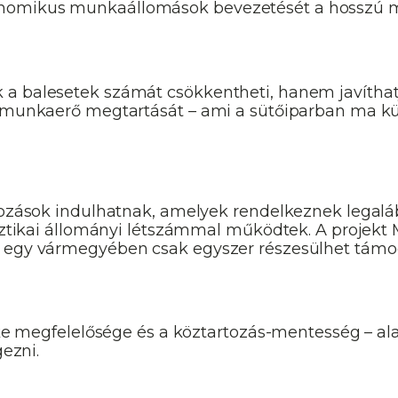
nomikus munkaállomások bevezetését a hosszú m
a balesetek számát csökkentheti, hanem javíthat
a munkaerő megtartását – ami a sütőiparban ma kü
ozások indulhatnak, amelyek rendelkeznek legalább 
isztikai állományi létszámmal működtek. A projekt
s egy vármegyében csak egyszer részesülhet támo
tőke megfelelősége és a köztartozás-mentesség – al
gezni.