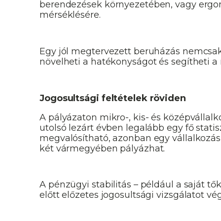
berendezések környezetében, vagy ergo
mérséklésére.
Egy jól megtervezett beruházás nemcsak 
növelheti a hatékonyságot és segítheti 
Jogosultsági feltételek röviden
A pályázaton mikro-, kis- és középvállalk
utolsó lezárt évben legalább egy fő stat
megvalósítható, azonban egy vállalkozá
két vármegyében pályázhat.
A pénzügyi stabilitás – például a saját 
előtt előzetes jogosultsági vizsgálatot vé