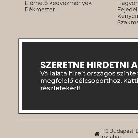
Elérhető kedvezmények
Hagyo
Pékmester
Fejede
Kenyé
Szakma
SZERETNE HIRDETNI 
Vállalata híreit országos szinte
megfelelő célcsoporthoz. Katt
részletekért!
1116 Budapest, 
Irodaház