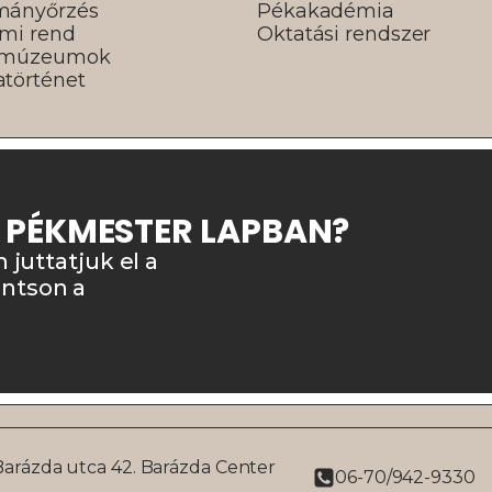
mányőrzés
Pékakadémia
lmi rend
Oktatási rendszer
rmúzeumok
történet
A PÉKMESTER LAPBAN?
n juttatjuk el a
intson a
Barázda utca 42. Barázda Center
06-70/942-9330