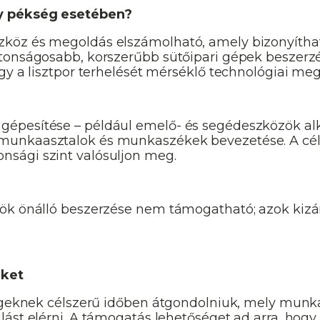
gy pékség esetében?
köz és megoldás elszámolható, amely bizonyíthat
tonságosabb, korszerűbb sütőipari gépek beszerzés
gy a lisztpor terhelését mérséklő technológiai meg
gépesítése – például emelő- és segédeszközök a
unkaasztalok és munkaszékek bevezetése. A cél 
sági szint valósuljon meg.
ök önálló beszerzése nem támogatható; azok kizár
eket
ségeknek célszerű időben átgondolniuk, mely munk
ást elérni. A támogatás lehetőséget ad arra, hog