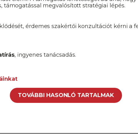
, támogatással megvalósított stratégiai lépés.
ődését, érdemes szakértői konzultációt kérni a fel
atírás
, ingyenes tanácsadás.
áinkat
TOVÁBBI HASONLÓ TARTALMAK