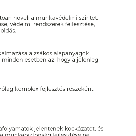
óan növeli a munkavédelmi szintet.
e, védelmi rendszerek fejlesztése,
oldás.
lkalmazása a zsákos alapanyagok
minden esetben az, hogy a jelenlegi
ólag komplex fejlesztés részeként
afolyamatok jelentenek kockázatot, és
y a munkabiztonság fejlesztése ne