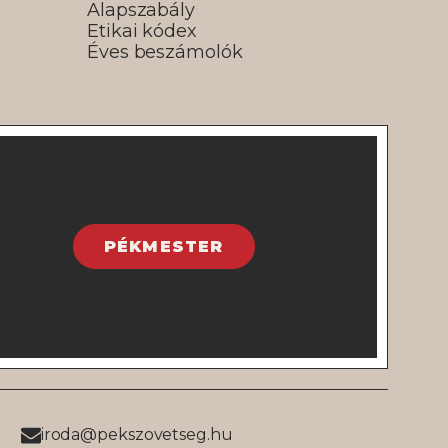
Alapszabály
Etikai kódex
Éves beszámolók
PÉKMESTER
iroda@pekszovetseg.hu