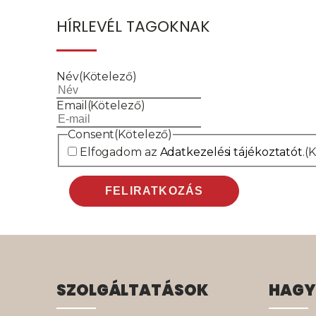
HÍRLEVÉL TAGOKNAK
Név
(Kötelező)
Email
(Kötelező)
Consent
(Kötelező)
Elfogadom az
Adatkezelési tájékoztatót
.
(
SZOLGÁLTATÁSOK
HAGY