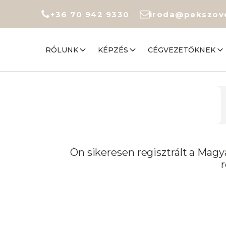
+36 70 942 9330
iroda@pekszov
RÓLUNK
KÉPZÉS
CÉGVEZETŐKNEK
Ön sikeresen regisztrált a Magy