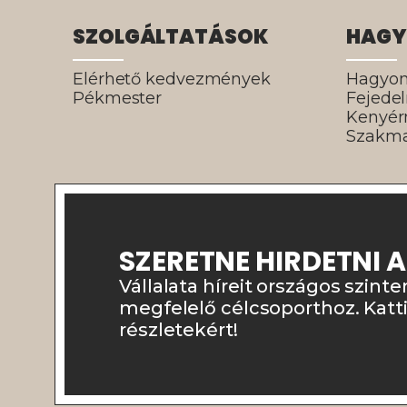
SZOLGÁLTATÁSOK
HAGY
Elérhető kedvezmények
Hagyo
Pékmester
Fejede
Kenyé
Szakma
SZERETNE HIRDETNI 
Vállalata híreit országos szinte
megfelelő célcsoporthoz. Katt
részletekért!