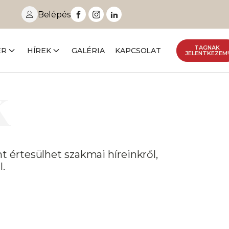
Belépés
TAGNAK
ER
HÍREK
GALÉRIA
KAPCSOLAT
JELENTKEZEM
k
t értesülhet szakmai híreinkről,
.