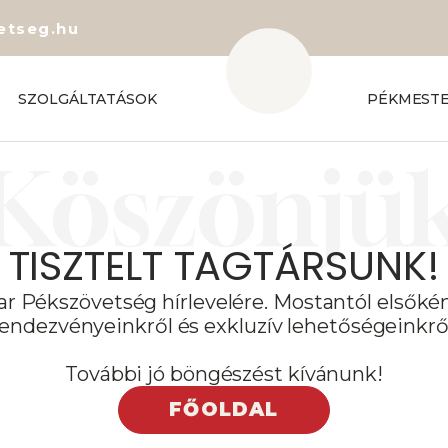
etseg.hu
SZOLGÁLTATÁSOK
PÉKMEST
Köszönjü
TISZTELT TAGTÁRSUNK!
ar Pékszövetség hírlevelére. Mostantól elsőkén
rendezvényeinkről és exkluzív lehetőségeinkről
További jó böngészést kívánunk!
FŐOLDAL