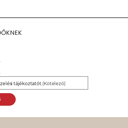
ŐDŐKNEK
elési tájékoztatót
.
(Kötelező)