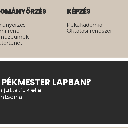
OMÁNYŐRZÉS
KÉPZÉS
mányőrzés
Pékakadémia
lmi rend
Oktatási rendszer
rmúzeumok
történet
A PÉKMESTER LAPBAN?
n juttatjuk el a
intson a