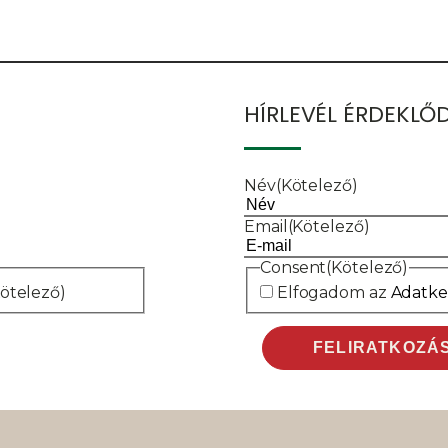
HÍRLEVÉL ÉRDEKL
Név
(Kötelező)
Email
(Kötelező)
Consent
(Kötelező)
Kötelező)
Elfogadom az
Adatkez