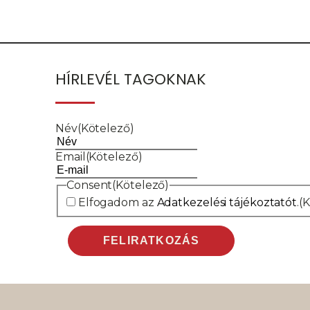
u
HÍRLEVÉL TAGOKNAK
Név
(Kötelező)
Email
(Kötelező)
Consent
(Kötelező)
Elfogadom az
Adatkezelési tájékoztatót
.
(