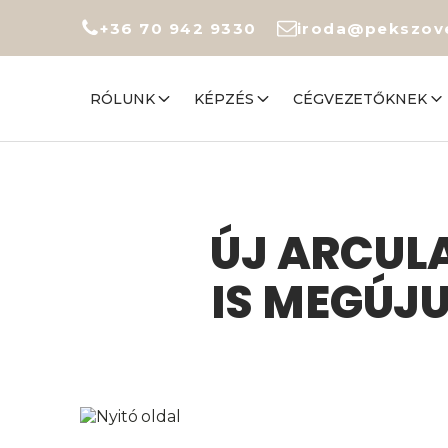
+36 70 942 9330
iroda@pekszov
RÓLUNK
KÉPZÉS
CÉGVEZETŐKNEK
ÚJ ARCULA
IS MEGÚJ