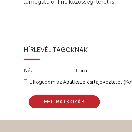
támogató online közösségi teret is.
HÍRLEVÉL TAGOKNAK
Név
(Kötelező)
Email
(Kötelező)
Consent
(Kötelező)
Elfogadom az
Adatkezelési tájékoztatót
.
(Kö