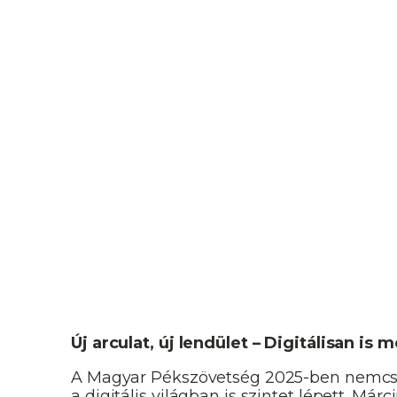
u
Új arculat, új lendület – Digitálisan i
A Magyar Pékszövetség 2025-ben nemcsak
a digitális világban is szintet lépett. Má