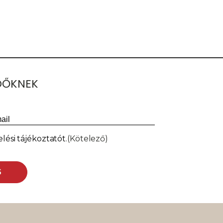
ŐDŐKNEK
il
(Kötelező)
lési tájékoztatót
.
(Kötelező)