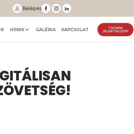
Belépés
TAGNAK
ER
HÍREK
GALÉRIA
KAPCSOLAT
JELENTKEZEM!
IGITÁLISAN
ZÖVETSÉG!