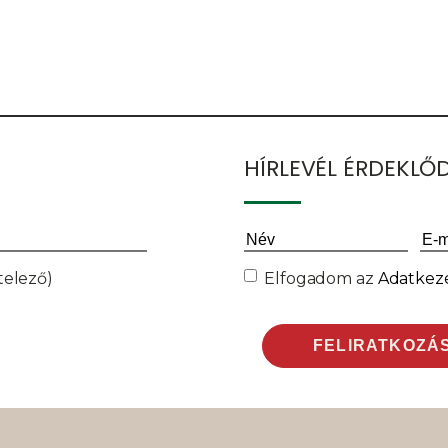
HÍRLEVÉL ÉRDEKL
Név
(Kötelező)
Ema
Consent
(Kötelező)
telező)
Elfogadom az
Adatkeze