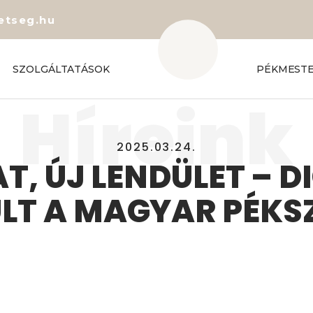
etseg.hu
SZOLGÁLTATÁSOK
PÉKMEST
Híreink
2025.03.24.
T, ÚJ LENDÜLET – D
ULT A MAGYAR PÉKS