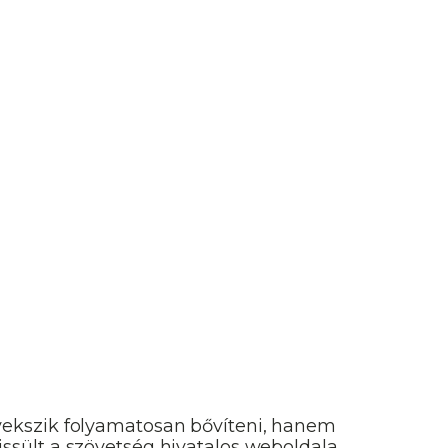
yekszik folyamatosan bővíteni, hanem
rissült a szövetség hivatalos weboldala,