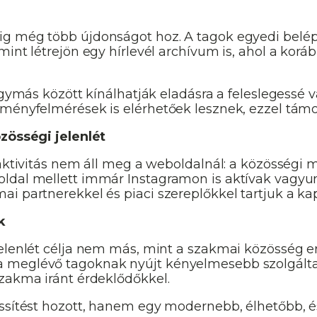
ig még több újdonságot hoz. A tagok egyedi belép
int létrejön egy hírlevél archívum is, ahol a koráb
egymás között kínálhatják eladásra a feleslegessé v
eményfelmérések is elérhetőek lesznek, ezzel tám
özösségi jelenlét
 aktivitás nem áll meg a weboldalnál: a közösségi 
ldal mellett immár Instagramon is aktívak vagyunk
i partnerekkel és piaci szereplőkkel tartjuk a kap
k
jelenlét célja nem más, mint a szakmai közösség e
 meglévő tagoknak nyújt kényelmesebb szolgálta
szakma iránt érdeklődőkkel.
issítést hozott, hanem egy modernebb, élhetőbb,