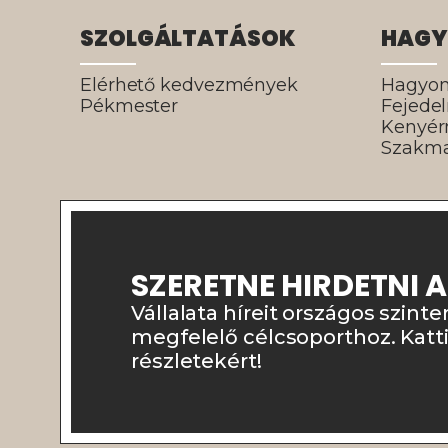
SZOLGÁLTATÁSOK
HAGY
Elérhető kedvezmények
Hagyo
Pékmester
Fejede
Kenyé
Szakma
SZERETNE HIRDETNI 
Vállalata híreit országos szinte
megfelelő célcsoporthoz. Katt
részletekért!