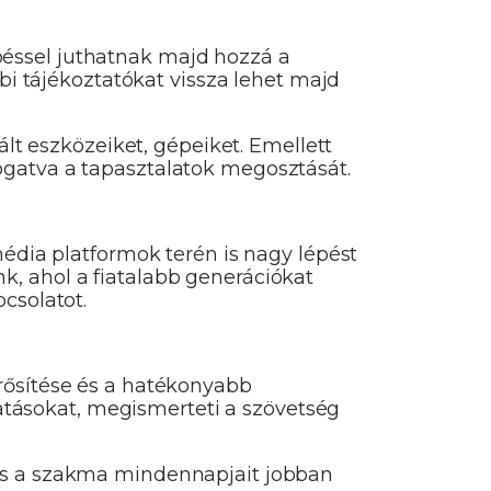
éssel juthatnak majd hozzá a
bi tájékoztatókat vissza lehet majd
ált eszközeiket, gépeiket. Emellett
ogatva a tapasztalatok megosztását.
média platformok terén is nagy lépést
, ahol a fiatalabb generációkat
csolatot.
rősítése és a hatékonyabb
tásokat, megismerteti a szövetség
 és a szakma mindennapjait jobban