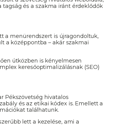
a tagság és a szakma iránt érdeklődők
ett a menürendszert is újragondoltuk,
rült a középpontba – akár szakmai
hetően útközben is kényelmesen
 komplex keresőoptimalizálásnak (SEO)
ar Pékszövetség hivatalos
bály és az etikai kódex is. Emellett a
rmációkat találhatunk.
zerűbb lett a kezelése, ami a