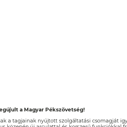
s megújult a Magyar Pékszövetség!
 a tagjainak nyújtott szolgáltatási csomagját ig
rcius közepén új arculattal és korszerű funkciókkal f