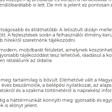
óbarátabb is lett. De mit is jelent ez pontosan 
átságosabb és átláthatóbb. A letisztult dizájn mell
tt. A fejlesztések során a felhasználói élmény ke
b hírekről szeretnénk tájékozódni.
 a modern, mobilbarát felületet, amelynek köszön
a gyorsabb tájékozódást tesz lehetővé, ráadásul a
 rátalálunk az oldalra.
eg: tartalmilag is bővült. Elérhetővé vált a Magy
es beszámolók, a belépési nyilatkozat, az alapsza
zatokról és a szakma történetéről is naprakész info
edig a háttérmunkát könnyíti meg: gyorsabb és egys
is előnyt jelent.