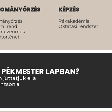
OMÁNYŐRZÉS
KÉPZÉS
mányőrzés
Pékakadémia
lmi rend
Oktatási rendszer
rmúzeumok
történet
A PÉKMESTER LAPBAN?
n juttatjuk el a
intson a