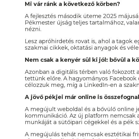
Mi vár ránk a következő körben?
A fejlesztés második üteme 2025 májusá
Pékmester újság teljes tartalmához, valam
nézni.
Lesz apróhirdetés rovat is, ahol a tagok 
szakmai cikkek, oktatási anyagok és vél
Nem csak a kenyér sül ki jól: bővül a k
Azonban a digitális térben való fokozott
tettünk előre. A hagyományos Facebook o
célozzuk meg, míg a LinkedIn-en a szakma
A jövő pékjei már online is összefogna
A megújult weboldal és a bővülő online 
kommunikáció. Az új platform nemcsak a
munkáját a sütőipari cégekkel és a pék 
A megújulás tehát nemcsak esztétikai fr