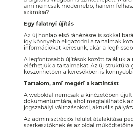
ami nemcsak modernebb, hanem felhasznál
számára?
Egy falatnyi újítás
Az új honlap első ránézésre is sokkal bar
így könnyebb eligazodni a tartalmak közö
információkat keresünk, akár a legfrisseb
A legfontosabb újítások között találjuk
elérhetjük a tartalmakat. Az új struktúr
köszönhetően a keresőkben is könnyebben
Tartalom, ami megéri a kattintást
A weboldal nemcsak a kinézetében újult m
dokumentumtára, ahol megtalálhatók az év
jogszabályi változásokról, aktuális pályá
Az adminisztrációs felület átalakítása p
szerkesztőknek és az oldal működtetőinek 