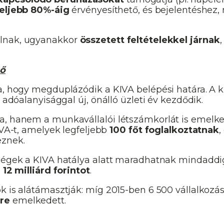
eljebb 80%-áig
érvényesíthető, és bejelentéshez
álnak, ugyanakkor
összetett feltételekkel járnak
tő
a, hogy megduplázódik a KIVA belépési határa. A ki
 adóalanyisággal új, önálló üzleti év kezdődik.
ra, hanem a munkavállalói létszámkorlát is emelk
IVA-t, amelyek legfeljebb
100 főt foglalkoztatnak
,
eznek.
 cégek a KIVA hatálya alatt maradhatnak mindadd
a
12 milliárd forintot
.
 is alátámasztják: míg 2015-ben 6 500 vállalkozást
re
emelkedett.