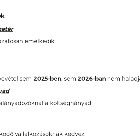
ok
határ
ozatosan emelkedik:
 bevétel sem
2025-ben
, sem
2026-ban
nem haladj
yad
alányadózóknál a költséghányad
ködő vállalkozásoknak kedvez.