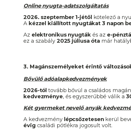
Online nyugta-adatszolgáltatás
2026. szeptember 1-jétől
kötelező a nyu
A
kézzel kiállított nyugtákat
3 napon be
Az
elektronikus nyugták
és az
e-pénztá
ez a szabály
2025 júliusa óta
már hatály
3. Magánszemélyeket érintő változáso
Bővülő adóalapkedvezmények
2026-tól
tovább bővül a családos magá
kedvezménye
, és egyszerűbbé válik a
3
Két gyermeket nevelő anyák kedvezm
A kedvezmény
lépcsőzetesen
kerül beve
évig
családi pótlékra jogosult volt.