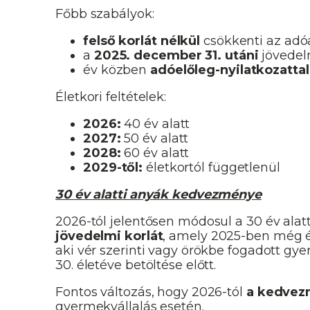
Főbb szabályok:
felső korlát nélkül
csökkenti az adó
a
2025. december 31. utáni
jövedel
év közben
adóelőleg-nyilatkozattal
Életkori feltételek:
2026:
40 év alatt
2027:
50 év alatt
2028:
60 év alatt
2029-től:
életkortól függetlenül
30 év alatti anyák kedvezménye
2026-tól jelentősen módosul a 30 év al
jövedelmi korlát
, amely 2025-ben még 
aki vér szerinti vagy örökbe fogadott gy
30. életéve betöltése előtt.
Fontos változás, hogy 2026-tól
a kedvez
gyermekvállalás esetén.