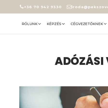
+36 70 942 9330
iroda@pekszov
RÓLUNK
KÉPZÉS
CÉGVEZETŐKNEK
ADÓZÁSI 