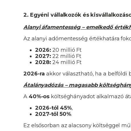
2. Egyéni vállalkozók és kisvállalkozás
Alanyi áfamentesség – emelkedő érték
Az alanyi adómentesség értékhatára fok
2026:
20 millió Ft
2027:
22 millió Ft
2028:
24 millió Ft
2026-ra
akkor választható, ha a belföldi
Átalányadózás – magasabb költséghán
A
40%-os
költséghányadot alkalmazó át
2026-tól 45%
,
2027-től 50%
.
Ez elsősorban az alacsony költséggel mű