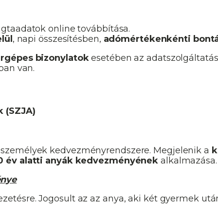
gtaadatok online továbbítása.
lül
, napi összesítésben,
adómértékenkénti bont
rgépes bizonylatok
esetében az adatszolgáltatá
ban van.
k (SZJA)
nszemélyek kedvezményrendszere. Megjelenik a
k
0 év alatti anyák kedvezményének
alkalmazása.
énye
zetésre. Jogosult az az anya, aki két gyermek ut