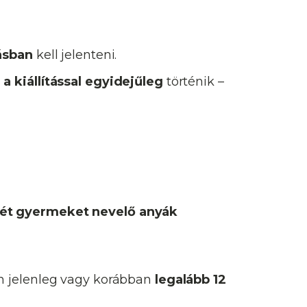
ásban
kell jelenteni.
s
a kiállítással egyidejűleg
történik –
ét gyermeket nevelő anyák
án jelenleg vagy korábban
legalább 12