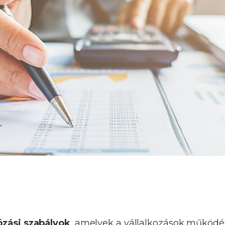
ózási szabályok
, amelyek a vállalkozások működé