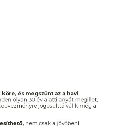
 köre,
és megszűnt az a havi
en olyan 30 év alatti anyát megillet,
i kedvezményre jogosulttá válik még a
síthető,
nem csak a jövőbeni