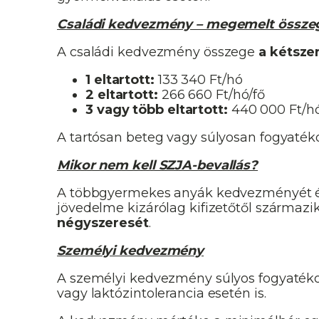
Családi kedvezmény – megemelt össze
A családi kedvezmény összege
a kétsze
1 eltartott:
133 340 Ft/hó
2 eltartott:
266 660 Ft/hó/fő
3 vagy több eltartott:
440 000 Ft/hó
A tartósan beteg vagy súlyosan fogyaték
Mikor nem kell SZJA-bevallás?
A többgyermekes anyák kedvezményét é
jövedelme kizárólag kifizetőtől származik
négyszeresét
.
Személyi kedvezmény
A személyi kedvezmény súlyos fogyatéko
vagy laktózintolerancia esetén is.