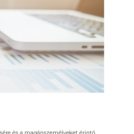
sére és a magánszemélyeket érintő