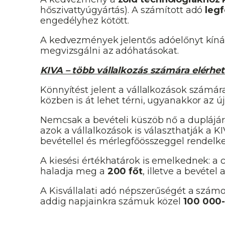
hőszivattyúgyártás). A számított adó
legf
engedélyhez kötött.
A kedvezmények jelentős adóelőnyt kín
megvizsgálni az adóhatásokat.
KIVA – több vállalkozás számára elérhe
Könnyítést jelent a vállalkozások számár
közben is át lehet térni, ugyanakkor az új
Nemcsak a bevételi küszöb nő a duplájá
azok a vállalkozások is választhatják a K
bevétellel és mérlegfőösszeggel rendelk
A kiesési értékhatárok is emelkednek: a
haladja meg a
200 főt
, illetve a bevétel 
A Kisvállalati adó népszerűségét a számok
addig napjainkra számuk közel
100 000-