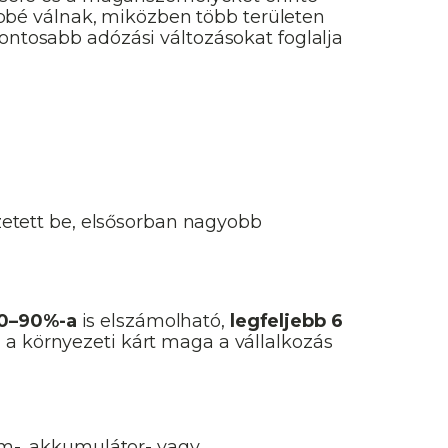
bbé válnak, miközben több területen
fontosabb adózási változásokat foglalja
etett be, elsősorban nagyobb
0–90%-a
is elszámolható,
legfeljebb 6
a a környezeti kárt maga a vállalkozás
m-, akkumulátor- vagy