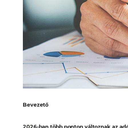
u
Bevezető
2026-ban több ponton változnak az ad