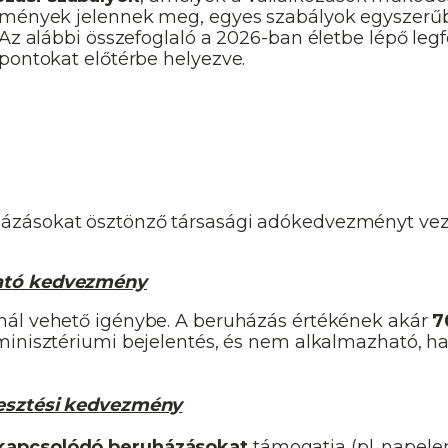
ezmények jelennek meg, egyes szabályok egyszerű
 Az alábbi összefoglaló a 2026-ban életbe lépő leg
pontokat előtérbe helyezve.
házásokat ösztönző társasági adókedvezményt vez
gató kedvezmény
ál vehető igénybe. A beruházás értékének akár
7
s minisztériumi bejelentés, és nem alkalmazható, h
lesztési kedvezmény
 kapcsolódó beruházásokat
támogatja (pl. napele