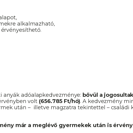
alapot,
mekre alkalmazható,
érvényesíthető.
atti anyák adóalapkedvezménye:
bővül a jogosultak
érvényben volt
(656.785 Ft/hó)
. A kedvezmény mind
ermek után – illetve magzatra tekintettel – család
mény már a meglévő gyermekek után is érvénye