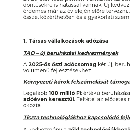
döntésekre is hatással vannak. Új kedv
érdemes már az év elején előre tervezni.
össze, közérthetően és a gyakorlati szem
1. Társas vállalkozások adózása
TAO – új beruházási kedvezmények
A
2025-ös őszi adócsomag
két új, beru
volumenű fejlesztésekhez.
Környezeti károk felszámolását támo
Legalább
100 millió Ft
értékű beruházásn
adóéven keresztül
. Feltétel az előzete
okozta.
Tiszta technológiákhoz kapcsolódó fej
A kedvezmény a
zöld technológiákhoz