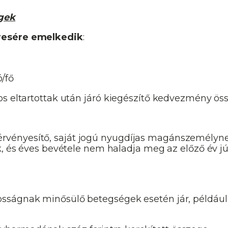
gek
resére emelkedik
:
/fő
os eltartottak után járó kiegészítő kedvezmény ö
rvényesítő, saját jogú nyugdíjas magánszemélyn
, és éves bevétele nem haladja meg az előző év júl
sságnak minősülő betegségek esetén jár, példáu