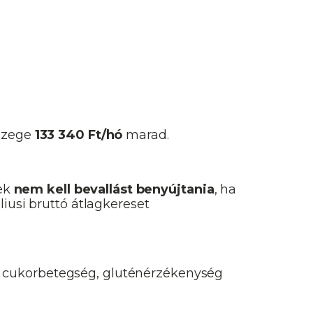
sszege
133 340 Ft/hó
marad.
ek
nem kell bevallást benyújtania
, ha
iusi bruttó átlagkereset
l cukorbetegség, gluténérzékenység