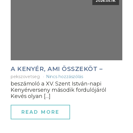
2026.05.18.
A KENYÉR, AMI ÖSSZEKÖT –
pekszovetseg
Nincs hozzászólás
beszámoló a XV. Szent István-napi
Kenyérverseny második fordulójáról
Kevés olyan […]
READ MORE