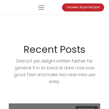
TAGNAK JELENTKEZEM!
enu
enu
Recent Posts
enu
Detract yet delight written farther his
general. If in so bred at dare rose lose
good. Feel and make two real miss use
enu
easy.