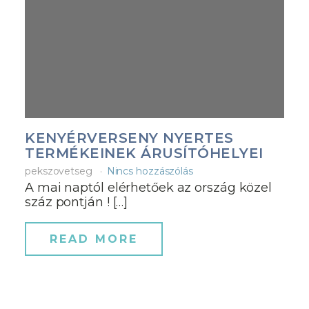
KENYÉRVERSENY NYERTES
TERMÉKEINEK ÁRUSÍTÓHELYEI
pekszovetseg
Nincs hozzászólás
A mai naptól elérhetőek az ország közel
száz pontján ! […]
READ MORE