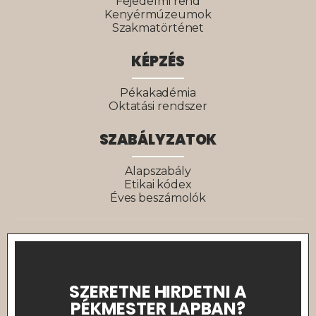
Fejedelmi rend
Kenyérmúzeumok
Szakmatörténet
KÉPZÉS
Pékakadémia
Oktatási rendszer
SZABÁLYZATOK
Alapszabály
Etikai kódex
Éves beszámolók
SZERETNE HIRDETNI A
PÉKMESTER LAPBAN?