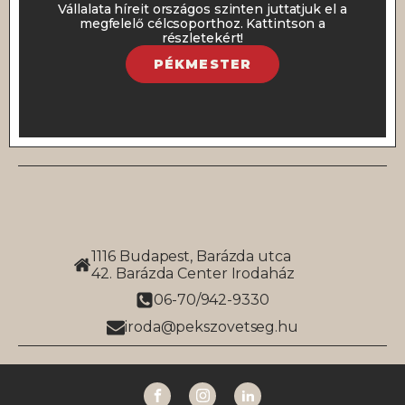
Vállalata híreit országos szinten juttatjuk el a
megfelelő célcsoporthoz. Kattintson a
részletekért!
PÉKMESTER
1116 Budapest, Barázda utca
42. Barázda Center Irodaház
06-70/942-9330
iroda@pekszovetseg.hu